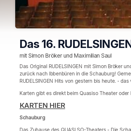
Das 16. RUDELSINGEN
mit Simon Bröker und Maximilian Saul
Das Original RUDELSINGEN mit Simon Bröker un
zurück nach Ibbenbüren in die Schauburg! Gemei
RUDELSINGEN Hits von gestern bis heute. - das w
Karten gibt es direkt beim Quasiso Theater oder 
KARTEN HIER
(opens in a new tab)
Schauburg
Das Zuhause des QUASI SO-Theaters - Die Sch