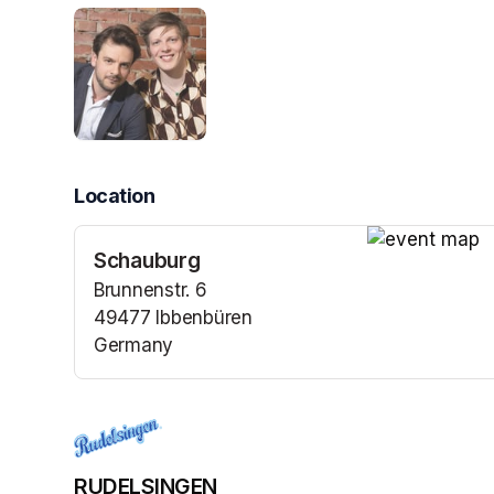
Location
Schauburg
(opens in a n
Brunnenstr. 6
49477 Ibbenbüren
Germany
(opens in a new tab)
RUDELSINGEN