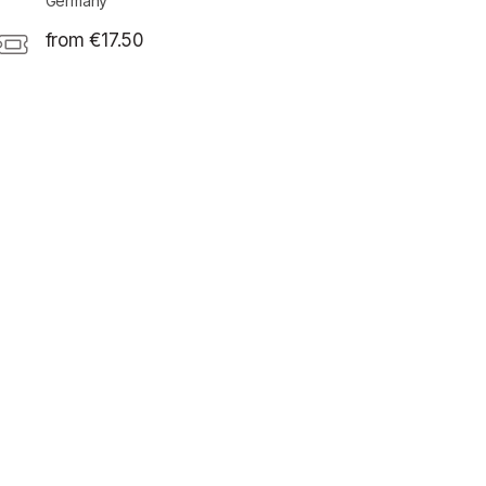
Germany
from €17.50