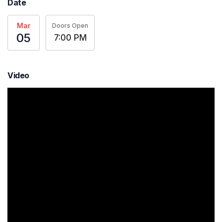
Date
Mar
Doors Open
05
7:00 PM
Video