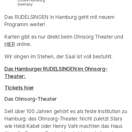
20099 Hamburg
Germany
Das RUDELSINGEN in Hamburg geht mit neuem 
Programm weiter!
Karten gibt es nur direkt beim Ohnsorg Theater und 
HIER
(opens in a new tab)
 online.
Wir singen im Stehen, der Saal ist voll bestuhlt.
Das Hamburger RUDELSINGEN im Ohnsorg-
Theater: 
(opens in a new tab)
(opens in a new tab)
(opens in a new tab)
Tickets hier
(opens in a new tab)
(opens in a new tab)
(opens in a new tab)
Das Ohnsorg-Theater
Seit über 100 Jahren gehört es als feste Institution zu 
Hamburg: das Ohnsorg-Theater. Nicht zuletzt Stars 
wie Heidi Kabel oder Henry Vahl machten das Haus 