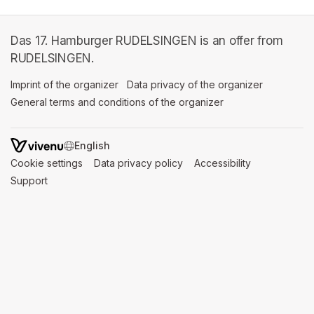
Das 17. Hamburger RUDELSINGEN is an offer from
RUDELSINGEN.
Imprint of the organizer
(opens in a new tab)
Data privacy of the organizer
(opens in 
General terms and conditions of the organizer
(opens in a new ta
SWITCH LANGUAGE
Cookie settings
(opens in a new tab)
Data privacy policy
(opens in a new tab)
Accessibility
(opens in a n
Support
(opens in a new tab)