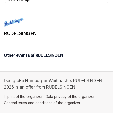
(opens in a new tab)
RUDELSINGEN
Other events of RUDELSINGEN
Das große Hamburger Weihnachts RUDELSINGEN
2026 is an offer from RUDELSINGEN.
Imprint of the organizer
(opens in a new tab)
Data privacy of the organizer
(opens in 
General terms and conditions of the organizer
(opens in a new ta