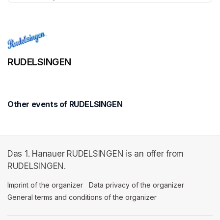
(opens in a new tab)
RUDELSINGEN
Other events of RUDELSINGEN
Das 1. Hanauer RUDELSINGEN is an offer from
RUDELSINGEN.
Imprint of the organizer
(opens in a new tab)
Data privacy of the organizer
(opens in 
General terms and conditions of the organizer
(opens in a new ta