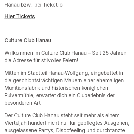
Hanau bzw., bei Ticket.io
(opens in a new tab)
(opens in a new tab)
(opens in a new tab)
Hier Tickets
(opens in a new tab)
Culture Club Hanau
Willkommen im Culture Club Hanau – Seit 25 Jahren 
die Adresse für stilvolles Feiern!
Mitten im Stadtteil Hanau-Wolfgang, eingebettet in 
die geschichtsträchtigen Mauern einer ehemaligen 
Munitionsfabrik und historischen königlichen 
Pulvermühle, erwartet dich ein Cluberlebnis der 
besonderen Art.
Der Culture Club Hanau steht seit mehr als einem 
Vierteljahrhundert nicht nur für gepflegtes Ausgehen, 
ausgelassene Partys, Discofeeling und durchtanzte 