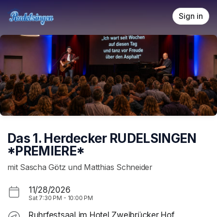
Skip header
Sign in
Das 1. Herdecker RUDELSINGEN
*PREMIERE*
mit Sascha Götz und Matthias Schneider
11/28/2026
Sat
7:30 PM
-
10:00 PM
Ruhrfestsaal im Hotel Zweibrücker Hof