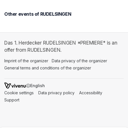
Other events of RUDELSINGEN
Das 1. Herdecker RUDELSINGEN *PREMIERE* is an
offer from RUDELSINGEN.
Imprint of the organizer
(opens in a new tab)
Data privacy of the organizer
(opens in 
General terms and conditions of the organizer
(opens in a new ta
SWITCH LANGUAGE
Cookie settings
(opens in a new tab)
Data privacy policy
(opens in a new tab)
Accessibility
(opens in a n
Support
(opens in a new tab)