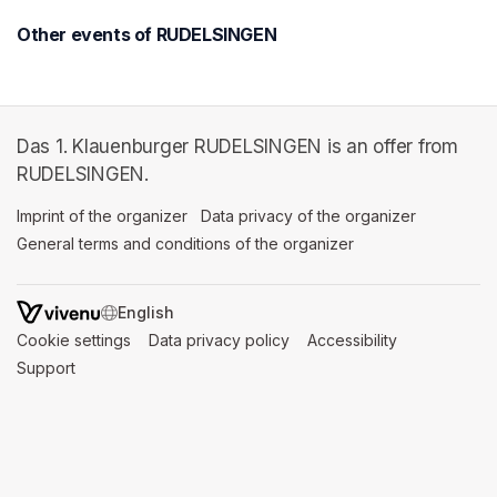
Other events of RUDELSINGEN
Das 1. Klauenburger RUDELSINGEN is an offer from
RUDELSINGEN.
Imprint of the organizer
(opens in a new tab)
Data privacy of the organizer
(opens in 
General terms and conditions of the organizer
(opens in a new ta
SWITCH LANGUAGE
Cookie settings
(opens in a new tab)
Data privacy policy
(opens in a new tab)
Accessibility
(opens in a n
Support
(opens in a new tab)