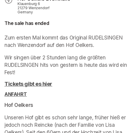
Klauenburg 6
21279 Wenzendorf
Germany
The sale has ended
Zum ersten Mal kommt das Original RUDELSINGEN 
nach Wenzendorf auf den Hof Oelkers.
Wir singen über 2 Stunden lang die größten 
RUDELSINGEN hits von gestern is heute das wird ein 
Fest!
Tickets gibt es hier
(opens in a new tab)
ANFAHRT
(opens in a new tab)
(opens in a new tab)
Hof Oelkers
Unseren Hof gibt es schon sehr lange, früher hieß er 
jedoch noch Reincke (nach der Familie von Lisa 
Oelkers). Seit den 60ern und der Hochzeit von Lisa 