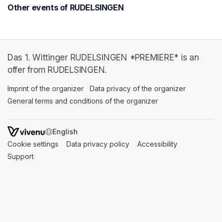
Other events of RUDELSINGEN
Das 1. Wittinger RUDELSINGEN *PREMIERE* is an
offer from RUDELSINGEN.
Imprint of the organizer
(opens in a new tab)
Data privacy of the organizer
(opens in 
General terms and conditions of the organizer
(opens in a new ta
SWITCH LANGUAGE
Cookie settings
(opens in a new tab)
Data privacy policy
(opens in a new tab)
Accessibility
(opens in a n
Support
(opens in a new tab)