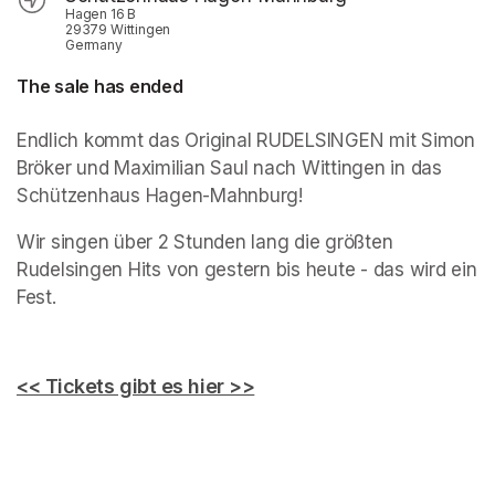
Hagen 16 B
29379 Wittingen
Germany
The sale has ended
Endlich kommt das Original RUDELSINGEN mit Simon 
Bröker und Maximilian Saul nach Wittingen in das 
Schützenhaus Hagen-Mahnburg!
Wir singen über 2 Stunden lang die größten 
Rudelsingen Hits von gestern bis heute - das wird ein 
Fest.
(opens in a new tab)
(opens in a new tab)
(opens in a new tab)
<< Tickets gibt es hier >>
(opens in a new tab)
(opens in a new tab)