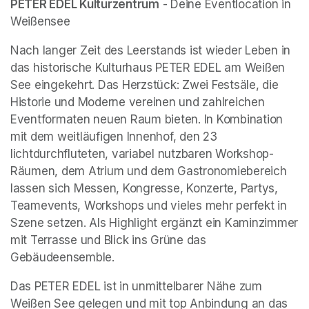
(opens in a new tab)
(opens in a new tab)
PETER EDEL Kulturzentrum
 - Deine Eventlocation in 
Weißensee
Nach langer Zeit des Leerstands ist wieder Leben in 
das historische Kulturhaus PETER EDEL am Weißen 
See eingekehrt. Das Herzstück: Zwei Festsäle, die 
Historie und Moderne vereinen und zahlreichen 
Eventformaten neuen Raum bieten. In Kombination 
mit dem weitläufigen Innenhof, den 23 
lichtdurchfluteten, variabel nutzbaren Workshop-
Räumen, dem Atrium und dem Gastronomiebereich 
lassen sich Messen, Kongresse, Konzerte, Partys, 
Teamevents, Workshops und vieles mehr perfekt in 
Szene setzen. Als Highlight ergänzt ein Kaminzimmer 
mit Terrasse und Blick ins Grüne das 
Gebäudeensemble.
Das PETER EDEL ist in unmittelbarer Nähe zum 
Weißen See gelegen und mit top Anbindung an das 