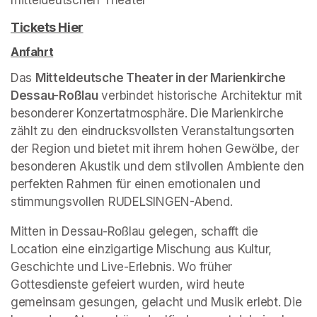
(opens in a new tab)
Tickets Hier
(opens in a new tab)
Anfahrt
(opens in a new tab)
Das 
Mitteldeutsche Theater in der Marienkirche 
Dessau-Roßlau
 verbindet historische Architektur mit 
besonderer Konzertatmosphäre. Die Marienkirche 
zählt zu den eindrucksvollsten Veranstaltungsorten 
der Region und bietet mit ihrem hohen Gewölbe, der 
besonderen Akustik und dem stilvollen Ambiente den 
perfekten Rahmen für einen emotionalen und 
stimmungsvollen RUDELSINGEN-Abend.
Mitten in Dessau-Roßlau gelegen, schafft die 
Location eine einzigartige Mischung aus Kultur, 
Geschichte und Live-Erlebnis. Wo früher 
Gottesdienste gefeiert wurden, wird heute 
gemeinsam gesungen, gelacht und Musik erlebt. Die 