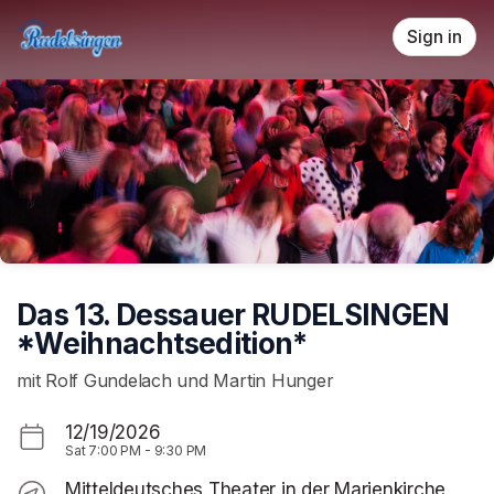
Skip header
Sign in
Das 13. Dessauer RUDELSINGEN
*Weihnachtsedition*
mit Rolf Gundelach und Martin Hunger
12/19/2026
Sat
7:00 PM
-
9:30 PM
Mitteldeutsches Theater in der Marienkirche