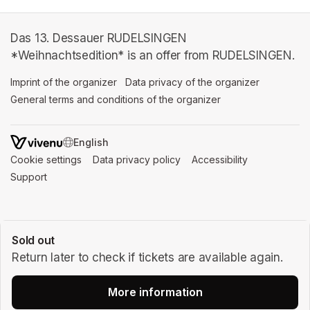
Das 13. Dessauer RUDELSINGEN
*Weihnachtsedition* is an offer from RUDELSINGEN.
Imprint of the organizer
(opens in a new tab)
Data privacy of the organizer
(opens in 
General terms and conditions of the organizer
(opens in a new ta
SWITCH LANGUAGE
Cookie settings
(opens in a new tab)
Data privacy policy
(opens in a new tab)
Accessibility
(opens in a n
Support
(opens in a new tab)
Sold out
Return later to check if tickets are available again.
More information
(opens in a new tab