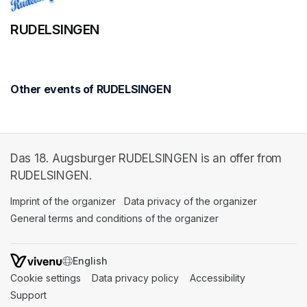
RUDELSINGEN
Other events of RUDELSINGEN
Das 18. Augsburger RUDELSINGEN is an offer from
RUDELSINGEN.
Imprint of the organizer
(opens in a new tab)
Data privacy of the organizer
(opens in 
General terms and conditions of the organizer
(opens in a new ta
SWITCH LANGUAGE
Cookie settings
(opens in a new tab)
Data privacy policy
(opens in a new tab)
Accessibility
(opens in a n
Support
(opens in a new tab)