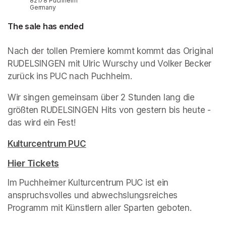
82178 Puchheim
Germany
The sale has ended
Nach der tollen Premiere kommt kommt das Original 
RUDELSINGEN mit Ulric Wurschy und Volker Becker 
zurück ins PUC nach Puchheim.
Wir singen gemeinsam über 2 Stunden lang die 
größten RUDELSINGEN Hits von gestern bis heute - 
das wird ein Fest!
(opens in a new tab)
Kulturcentrum PUC
(opens in a new tab)
Hier Tickets
(opens in a new tab)
Im Puchheimer Kulturcentrum PUC ist ein 
anspruchsvolles und abwechslungsreiches 
Programm mit Künstlern aller Sparten geboten.