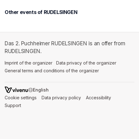
Other events of RUDELSINGEN
Das 2. Puchheimer RUDELSINGEN is an offer from
RUDELSINGEN.
Imprint of the organizer
(opens in a new tab)
Data privacy of the organizer
(opens in 
General terms and conditions of the organizer
(opens in a new ta
SWITCH LANGUAGE
Cookie settings
(opens in a new tab)
Data privacy policy
(opens in a new tab)
Accessibility
(opens in a n
Support
(opens in a new tab)