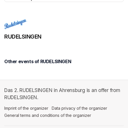
(opens in a new tab)
RUDELSINGEN
Other events of RUDELSINGEN
Das 2. RUDELSINGEN in Ahrensburg is an offer from
RUDELSINGEN.
Imprint of the organizer
(opens in a new tab)
Data privacy of the organizer
(opens in 
General terms and conditions of the organizer
(opens in a new ta