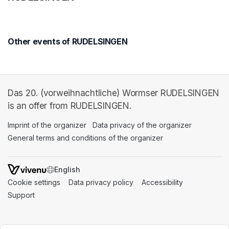
Other events of RUDELSINGEN
Das 20. (vorweihnachtliche) Wormser RUDELSINGEN
is an offer from RUDELSINGEN.
Imprint of the organizer
(opens in a new tab)
Data privacy of the organizer
(opens in 
General terms and conditions of the organizer
(opens in a new ta
SWITCH LANGUAGE
Cookie settings
(opens in a new tab)
Data privacy policy
(opens in a new tab)
Accessibility
(opens in a n
Support
(opens in a new tab)