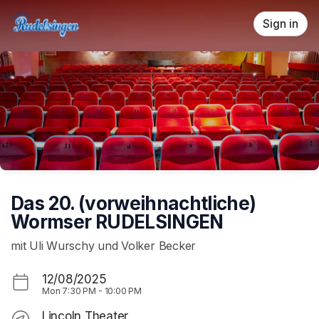
Skip header
Sign in
Das 20. (vorweihnachtliche)
Wormser RUDELSINGEN
mit Uli Wurschy und Volker Becker
12/08/2025
Mon
7:30 PM
-
10:00 PM
Lincoln Theater