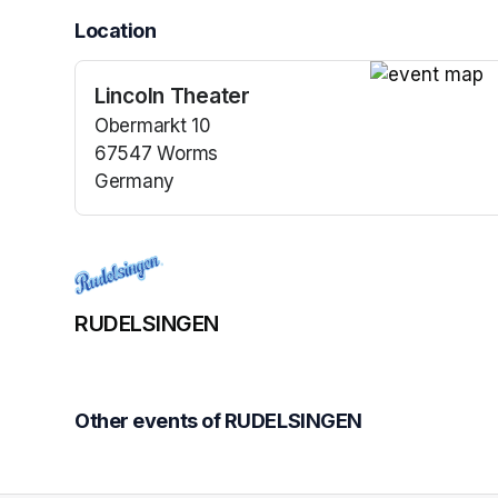
Location
Lincoln Theater
(opens in a n
Obermarkt 10
67547 Worms
Germany
(opens in a new tab)
RUDELSINGEN
Other events of RUDELSINGEN