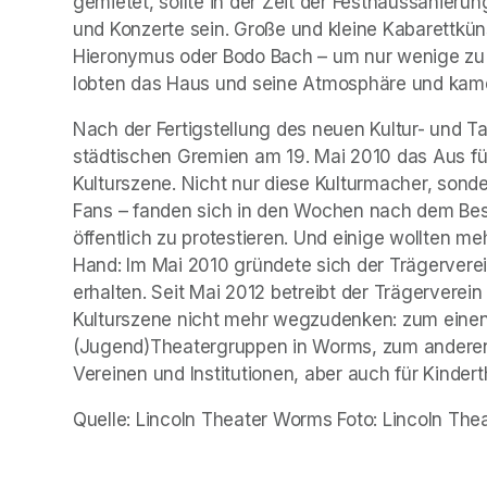
gemietet, sollte in der Zeit der Festhaussanierung
und Konzerte sein. Große und kleine Kabarettkü
Hieronymus oder Bodo Bach – um nur wenige zu n
lobten das Haus und seine Atmosphäre und kamen
Nach der Fertigstellung des neuen Kultur- und 
städtischen Gremien am 19. Mai 2010 das Aus für
Kulturszene. Nicht nur diese Kulturmacher, sonder
Fans – fanden sich in den Wochen nach dem Be
öffentlich zu protestieren. Und einige wollten me
Hand: Im Mai 2010 gründete sich der Trägerverein
erhalten. Seit Mai 2012 betreibt der Trägerverei
Kulturszene nicht mehr wegzudenken: zum einen a
(Jugend)Theatergruppen in Worms, zum anderen 
Vereinen und Institutionen, aber auch für Kinder
Quelle: Lincoln Theater Worms Foto: Lincoln Th