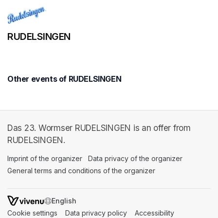
RUDELSINGEN
Other events of RUDELSINGEN
Das 23. Wormser RUDELSINGEN is an offer from
RUDELSINGEN.
Imprint of the organizer
(opens in a new tab)
Data privacy of the organizer
(opens in 
General terms and conditions of the organizer
(opens in a new ta
SWITCH LANGUAGE
Cookie settings
(opens in a new tab)
Data privacy policy
(opens in a new tab)
Accessibility
(opens in a n