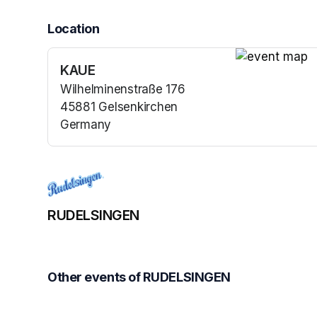
Location
KAUE
(opens in a n
Wilhelminenstraße 176
45881 Gelsenkirchen
Germany
(opens in a new tab)
RUDELSINGEN
Other events of RUDELSINGEN