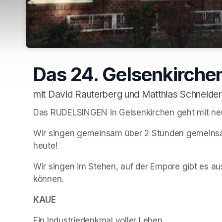
Das 24. Gelsenkirch
mit David Rauterberg und Matthias Schneider
Das RUDELSINGEN in Gelsenkirchen geht mit n
Wir singen gemeinsam über 2 Stunden gemeinsa
heute!
Wir singen im Stehen, auf der Empore gibt es aus
können.
(opens in a new tab)
KAUE
Ein Industriedenkmal voller Leben.