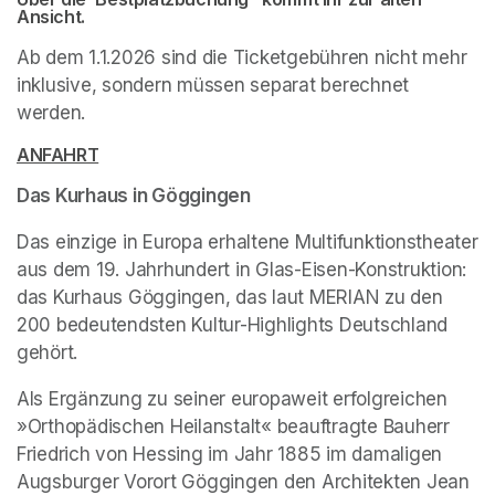
Ansicht.
Ab dem 1.1.2026 sind die Ticketgebühren nicht mehr 
inklusive, sondern müssen separat berechnet 
werden.
(opens in a new tab)
(opens in a new tab)
ANFAHRT
(opens in a new tab)
Das Kurhaus in Göggingen
Das einzige in Europa erhaltene Multifunktionstheater 
aus dem 19. Jahrhundert in Glas-Eisen-Konstruktion: 
das Kurhaus Göggingen, das laut MERIAN zu den 
200 bedeutendsten Kultur-Highlights Deutschland 
gehört.
Als Ergänzung zu seiner europaweit erfolgreichen 
»Orthopädischen Heilanstalt« beauftragte Bauherr 
Friedrich von Hessing im Jahr 1885 im damaligen 
Augsburger Vorort Göggingen den Architekten Jean 