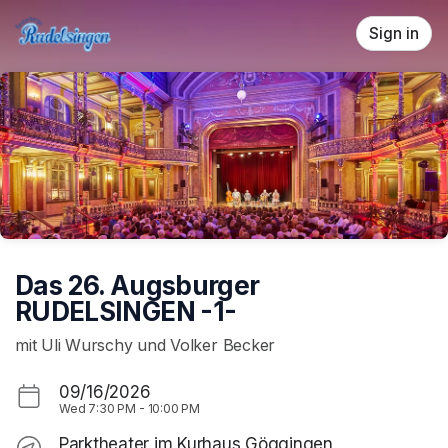
Skip header
Sign in
Das 26. Augsburger
RUDELSINGEN -1-
mit Uli Wurschy und Volker Becker
09/16/2026
Wed
7:30 PM
-
10:00 PM
Parktheater im Kurhaus Göggingen