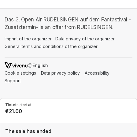
Das 3. Open Air RUDELSINGEN auf dem Fantastival -
Zusatztermin- is an offer from RUDELSINGEN.
Imprint of the organizer
(opens in a new tab)
Data privacy of the organizer
(opens in 
General terms and conditions of the organizer
(opens in a new ta
SWITCH LANGUAGE
Cookie settings
(opens in a new tab)
Data privacy policy
(opens in a new tab)
Accessibility
(opens in a n
Support
(opens in a new tab)
Tickets start at
€21.00
The sale has ended