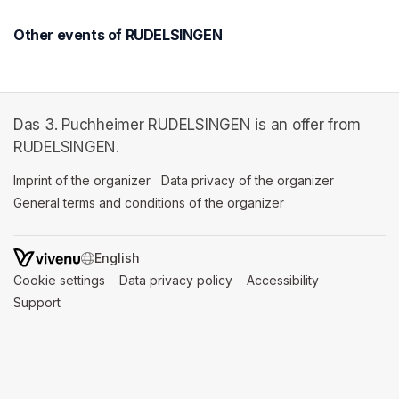
Other events of RUDELSINGEN
Das 3. Puchheimer RUDELSINGEN is an offer from
RUDELSINGEN.
Imprint of the organizer
(opens in a new tab)
Data privacy of the organizer
(opens in 
General terms and conditions of the organizer
(opens in a new ta
SWITCH LANGUAGE
Cookie settings
(opens in a new tab)
Data privacy policy
(opens in a new tab)
Accessibility
(opens in a n
Support
(opens in a new tab)