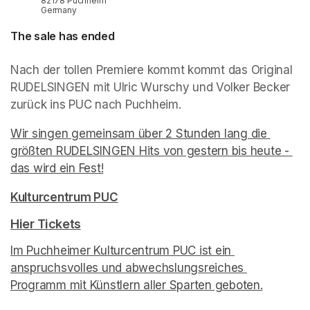
82178 Puchheim
Germany
The sale has ended
Nach der tollen Premiere kommt kommt das Original 
RUDELSINGEN mit Ulric Wurschy und Volker Becker 
zurück ins PUC nach Puchheim.
Wir singen gemeinsam über 2 Stunden lang die 
größten RUDELSINGEN Hits von gestern bis heute - 
das wird ein Fest!
(opens in a new tab)
Kulturcentrum PUC
(opens in a new tab)
(opens in a new tab)
Hier Tickets
(opens in a new tab)
Im Puchheimer Kulturcentrum PUC ist ein 
anspruchsvolles und abwechslungsreiches 
Programm mit Künstlern aller Sparten geboten.
(opens i