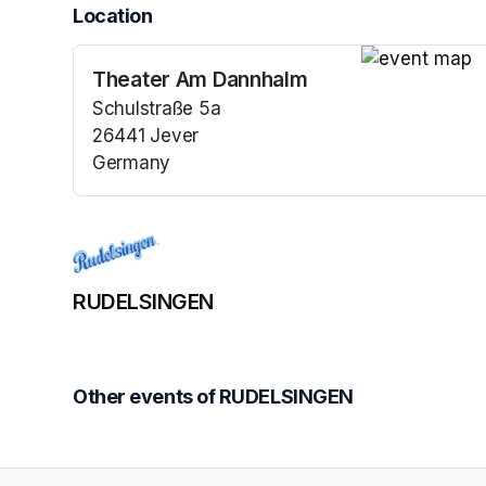
Location
Theater Am Dannhalm
(opens in a n
Schulstraße 5a
26441 Jever
Germany
(opens in a new tab)
RUDELSINGEN
Other events of RUDELSINGEN