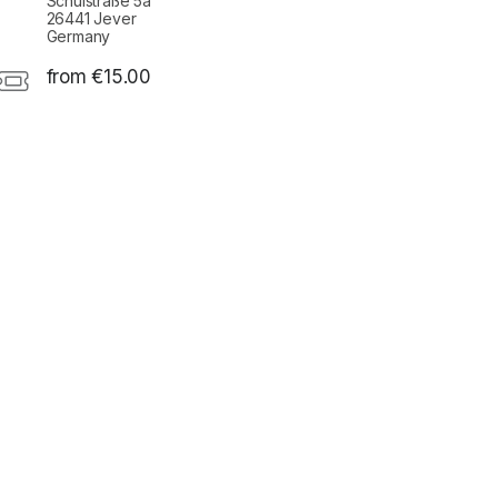
Schulstraße 5a
26441 Jever
Germany
from €15.00