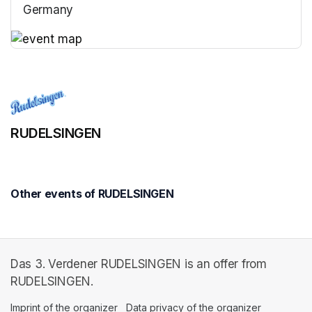
Germany
(opens in a new tab)
(opens in a new tab)
RUDELSINGEN
Other events of RUDELSINGEN
Das 3. Verdener RUDELSINGEN is an offer from
RUDELSINGEN.
Imprint of the organizer
(opens in a new tab)
Data privacy of the organizer
(opens in 