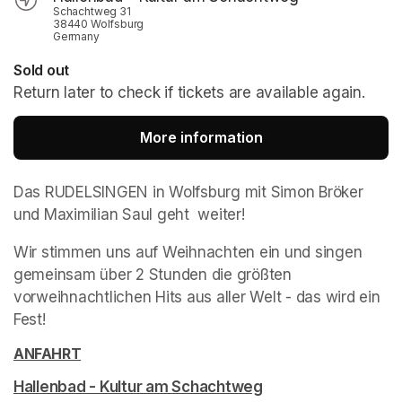
Schachtweg 31
38440 Wolfsburg
Germany
Sold out
Return later to check if tickets are available again.
More information
(opens in a new tab
Das RUDELSINGEN in Wolfsburg mit Simon Bröker 
und Maximilian Saul geht  weiter!
Wir stimmen uns auf Weihnachten ein und singen 
gemeinsam über 2 Stunden die größten 
vorweihnachtlichen Hits aus aller Welt - das wird ein 
Fest!
ANFAHRT
(opens in a new tab)
(opens in a new tab)
(opens in a new tab)
(opens in a new tab)
Hallenbad - Kultur am Schachtweg
(opens in a new tab