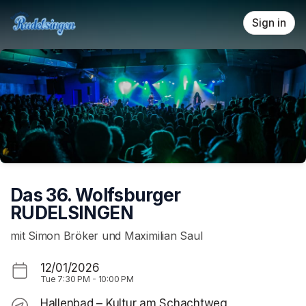
Skip header
Sign in
Das 36. Wolfsburger
RUDELSINGEN
mit Simon Bröker und Maximilian Saul
12/01/2026
Tue
7:30 PM
-
10:00 PM
Hallenbad – Kultur am Schachtweg