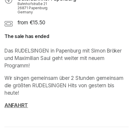
Bahnhofstraße 21
26871 Papenburg
Germany
from €15.50
The sale has ended
Das RUDELSINGEN in Papenburg mit Simon Bröker 
und Maximilian Saul geht weiter mit neuem 
Programm! 
Wir singen gemeinsam über 2 Stunden gemeinsam 
die größten RUDELSINGEN Hits von gestern bis 
heute!
(opens in a new tab)
ANFAHRT
(opens in a new tab)
(opens in a new tab)
(opens in a new tab)