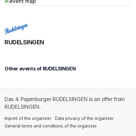
(opens in a new tab)
RUDELSINGEN
Other events of RUDELSINGEN
Das 4. Papenburger RUDELSINGEN is an offer from
RUDELSINGEN.
Imprint of the organizer
(opens in a new tab)
Data privacy of the organizer
(opens in 
General terms and conditions of the organizer
(opens in a new ta