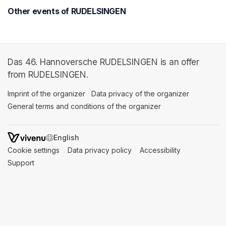
Other events of RUDELSINGEN
Das 46. Hannoversche RUDELSINGEN is an offer
from RUDELSINGEN.
Imprint of the organizer
(opens in a new tab)
Data privacy of the organizer
(opens in 
General terms and conditions of the organizer
(opens in a new ta
SWITCH LANGUAGE
Cookie settings
(opens in a new tab)
Data privacy policy
(opens in a new tab)
Accessibility
(opens in a n
Support
(opens in a new tab)