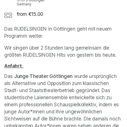
37073 Göttingen
Germany
from €15.00
Das RUDELSINGEN in Göttingen geht mit neuem 
Programm weiter.
Wir singen über 2 Stunden lang gemeinsam die 
größten RUDELSINGEN Hits von gestern bis heute.
(opens in a new tab)
Anfahrt: 
(opens in a new tab)
(opens in a new tab)
(opens in a new tab)
Das 
Junge Theater Göttingen
 wurde ursprünglich 
als Alternative und Opposition zum klassischen 
Stadt- und Staatstheaterbetrieb gegründet. Das 
studentische Laienensemble entwickelte sich zu 
einem professionellen Schauspielkollektiv, indem es 
junge Autor*innen und ihre ungewöhnlichen 
Sichtweisen auf die Bühne brachte. Die damals noch 
unbekannten Autor*innen waren neben anderen die 