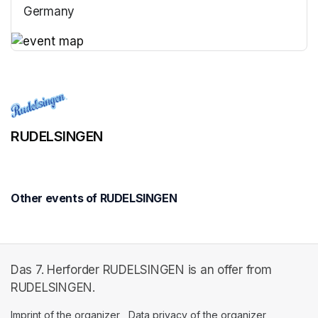
Germany
(opens in a new tab)
(opens in a new tab)
RUDELSINGEN
Other events of RUDELSINGEN
Das 7. Herforder RUDELSINGEN is an offer from
RUDELSINGEN.
Imprint of the organizer
(opens in a new tab)
Data privacy of the organizer
(opens in 