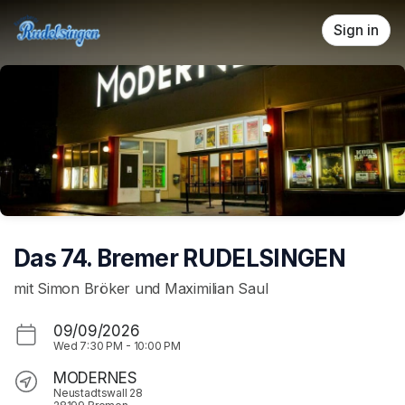
Skip header
Sign in
Das 74. Bremer RUDELSINGEN
mit Simon Bröker und Maximilian Saul
09/09/2026
Wed
7:30 PM
-
10:00 PM
MODERNES
Neustadtswall 28