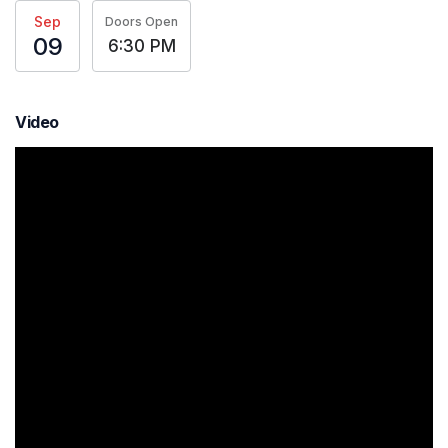
Sep
Doors Open
09
6:30 PM
Video