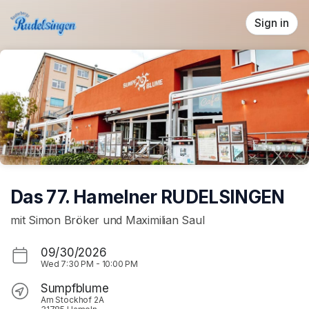
Skip header
Sign in
Das 77. Hamelner RUDELSINGEN
mit Simon Bröker und Maximilian Saul
09/30/2026
Wed
7:30 PM
-
10:00 PM
Sumpfblume
Am Stockhof 2A