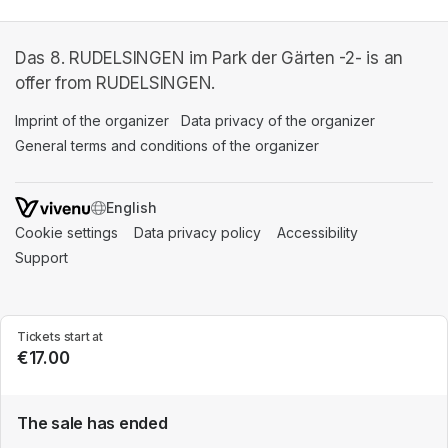
Das 8. RUDELSINGEN im Park der Gärten -2- is an
offer from RUDELSINGEN.
Imprint of the organizer
(opens in a new tab)
Data privacy of the organizer
(opens in 
General terms and conditions of the organizer
(opens in a new ta
SWITCH LANGUAGE
Cookie settings
(opens in a new tab)
Data privacy policy
(opens in a new tab)
Accessibility
(opens in a n
Support
(opens in a new tab)
Tickets start at
€17.00
The sale has ended