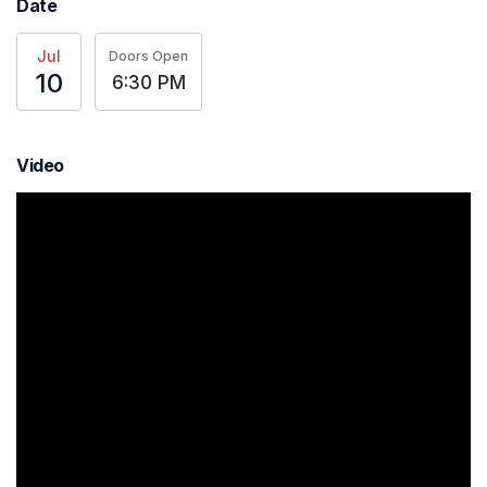
Date
Jul
Doors Open
10
6:30 PM
Video