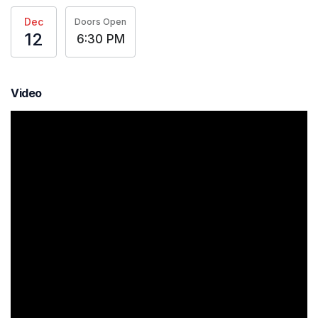
Dec
Doors Open
12
6:30 PM
Video