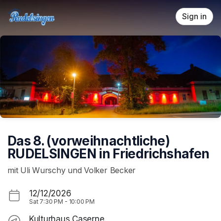
Skip header
Sign in
Das 8. (vorweihnachtliche)
RUDELSINGEN in Friedrichshafen
mit Uli Wurschy und Volker Becker
12/12/2026
Sat
7:30 PM
-
10:00 PM
Kulturhaus Caserne