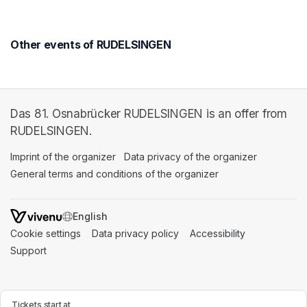
Other events of RUDELSINGEN
Das 81. Osnabrücker RUDELSINGEN is an offer from
RUDELSINGEN.
Imprint of the organizer
(opens in a new tab)
Data privacy of the organizer
(opens in 
General terms and conditions of the organizer
(opens in a new ta
SWITCH LANGUAGE
Cookie settings
(opens in a new tab)
Data privacy policy
(opens in a new tab)
Accessibility
(opens in a n
Support
(opens in a new tab)
Tickets start at