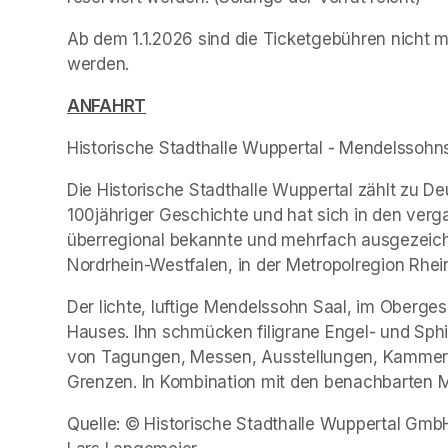
Ab dem 1.1.2026 sind die Ticketgebühren nicht m
werden.
(opens in a new tab)
(opens in a new tab)
ANFAHRT
(opens in a new tab)
(opens in a new tab)
(opens in a new tab)
Historische Stadthalle Wuppertal - Mendelssohn
Die Historische Stadthalle Wuppertal zählt zu D
100jähriger Geschichte und hat sich in den verga
überregional bekannte und mehrfach ausgezeichnet
Nordrhein-Westfalen, in der Metropolregion Rhein-
Der lichte, luftige Mendelssohn Saal, im Oberge
Hauses. Ihn schmücken filigrane Engel- und Sphin
von Tagungen, Messen, Ausstellungen, Kammerkon
Grenzen. In Kombination mit den benachbarten M
Quelle: © Historische Stadthalle Wuppertal GmbH