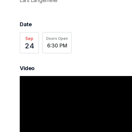
Lars Langemeier
Date
Sep
Doors Open
24
6:30 PM
Video