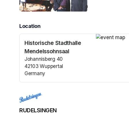
Location
Historische Stadthalle
(opens in a n
Mendelssohnsaal
Johannisberg 40
42103 Wuppertal
Germany
(opens in a new tab)
RUDELSINGEN