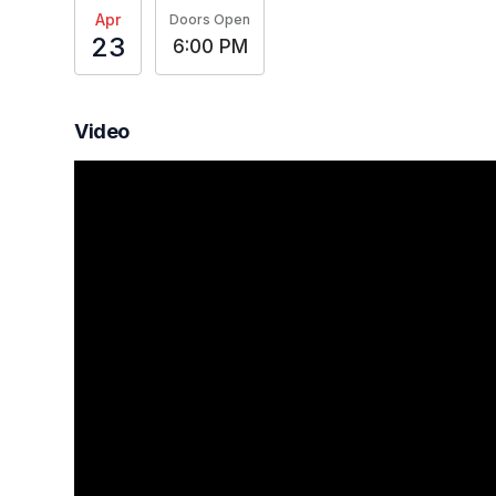
Apr
Doors Open
23
6:00 PM
Video