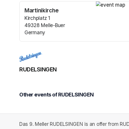
Martinikirche
(opens in a n
Kirchplatz 1
49328 Melle-Buer
Germany
(opens in a new tab)
RUDELSINGEN
Other events of RUDELSINGEN
Das 9. Meller RUDELSINGEN is an offer from R