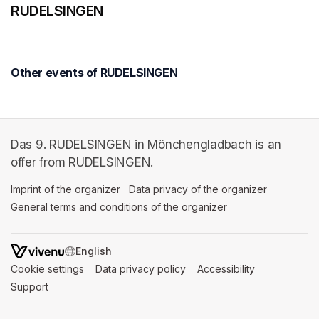
RUDELSINGEN
Other events of RUDELSINGEN
Das 9. RUDELSINGEN in Mönchengladbach is an
offer from RUDELSINGEN.
Imprint of the organizer
(opens in a new tab)
Data privacy of the organizer
(opens in 
General terms and conditions of the organizer
(opens in a new ta
SWITCH LANGUAGE
Cookie settings
(opens in a new tab)
Data privacy policy
(opens in a new tab)
Accessibility
(opens in a n
Support
(opens in a new tab)