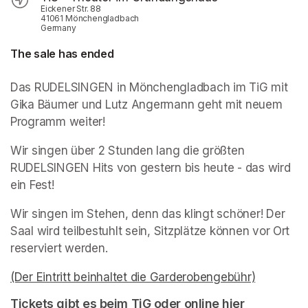
Eickener Str. 88
41061 Mönchengladbach
Germany
The sale has ended
Das RUDELSINGEN in Mönchengladbach im TiG mit 
Gika Bäumer und Lutz Angermann geht mit neuem 
Programm weiter!
Wir singen über 2 Stunden lang die größten 
RUDELSINGEN Hits von gestern bis heute - das wird 
ein Fest!
Wir singen im Stehen, denn das klingt schöner! Der 
Saal wird teilbestuhlt sein, Sitzplätze können vor Ort 
reserviert werden.
(Der Eintritt beinhaltet die Garderobengebühr)
(opens in
(opens in
Tickets gibt es beim TiG oder online hier
(opens in a