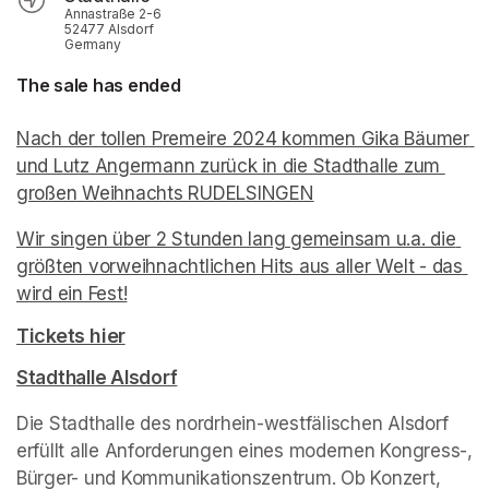
Annastraße 2-6
52477 Alsdorf
Germany
The sale has ended
Nach der tollen Premeire 2024 kommen Gika Bäumer 
und Lutz Angermann zurück in die Stadthalle zum 
großen Weihnachts RUDELSINGEN
(opens in a new tab)
Wir singen über 2 Stunden lang gemeinsam u.a. die 
größten vorweihnachtlichen Hits aus aller Welt - das 
wird ein Fest!
(opens in a new tab)
(opens in a new tab)
Tickets hier
(opens in a new tab)
Stadthalle Alsdorf
(opens in a new tab)
(opens in a new tab)
Die Stadthalle des nordrhein-westfälischen Alsdorf 
erfüllt alle Anforderungen eines modernen Kongress-, 
Bürger- und Kommunikationszentrum. Ob Konzert, 