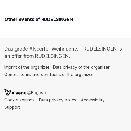
Other events of RUDELSINGEN
Das große Alsdorfer Weihnachts - RUDELSINGEN is
an offer from RUDELSINGEN.
Imprint of the organizer
(opens in a new tab)
Data privacy of the organizer
(opens in 
General terms and conditions of the organizer
(opens in a new ta
SWITCH LANGUAGE
Cookie settings
(opens in a new tab)
Data privacy policy
(opens in a new tab)
Accessibility
(opens in a n
Support
(opens in a new tab)