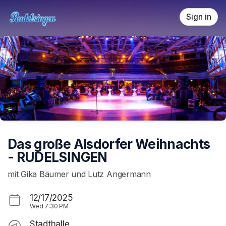
Skip header
Sign in
Das große Alsdorfer Weihnachts
- RUDELSINGEN
mit Gika Bäumer und Lutz Angermann
12/17/2025
Wed
7:30 PM
Stadthalle