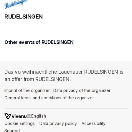
RUDELSINGEN
Other events of RUDELSINGEN
Das vorweihnachtliche Lauenauer RUDELSINGEN is
an offer from RUDELSINGEN.
Imprint of the organizer
(opens in a new tab)
Data privacy of the organizer
(opens in 
General terms and conditions of the organizer
(opens in a new ta
SWITCH LANGUAGE
Cookie settings
(opens in a new tab)
Data privacy policy
(opens in a new tab)
Accessibility
(opens in a n
Support
(opens in a new tab)