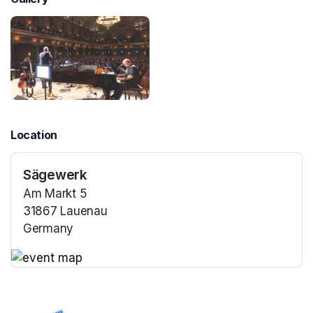
Location
Sägewerk
Am Markt 5
31867 Lauenau
Germany
(opens in a new tab)
(opens in a new tab)